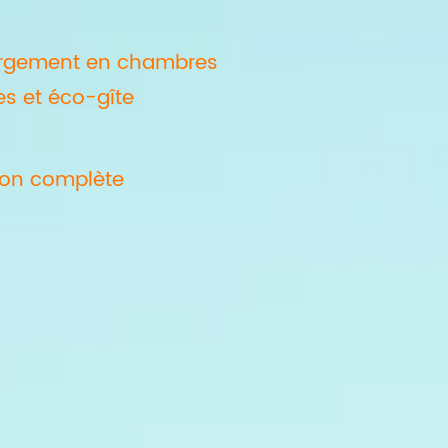
rgement en chambres
es et éco-gîte
ion complète