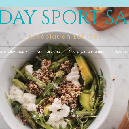
DAY SPORT S
Association Loi 1901
sommes-nous ?
Nos services
Nos projets réalisés
Devenir