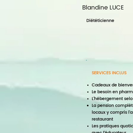
Blandine LUCE
Diététicienne
SERVICES INCLUS
Cadeaux de bienven
Le besoin en phar
L’hébergement selon
La pension complète
locaux y compris l'ap
restaurant
Les pratiques quoti
avec l’éducateur