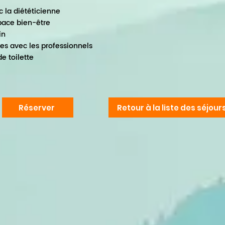
ec la diététicienne
space bien-être
vin
es avec les professionnels
de toilette
Réserver
Retour à la liste des séjour