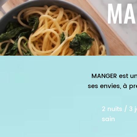
MA
MANGER est un
ses envies, à p
2 nuits / 3
sain