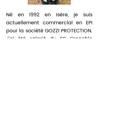
Né en 1992 en Isère, je suis
actuellement commercial en EPI
pour la société GOZZI PROTECTION.
J'ai été salarié du FC Grenoble
Rugby pendant plus de 10 ans en
tant qu'agent de développement
et entraîneur. Je suis animé par
l'idée de former, transmettre, et
accompagner dans un climat de
bienveillance car le plaisir est
l'essence même de
l'apprentissage.