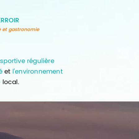
ERROIR
e et gastronomie
sportive régulière
té
et
l'environnement
e
local.