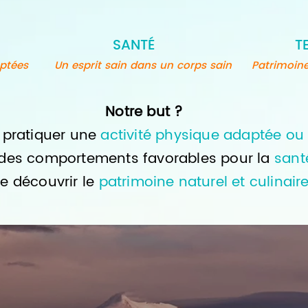
SANTÉ
T
aptées
Un esprit sain dans un corps sain
Patrimoin
Notre but ?
pratiquer une
activité physique adaptée ou 
r des comportements
favorables pour la
san
re découvrir le
patrimoine naturel et culinair