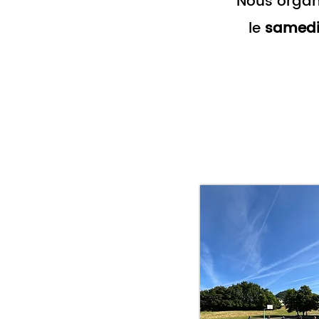
Nous organi
le
samed