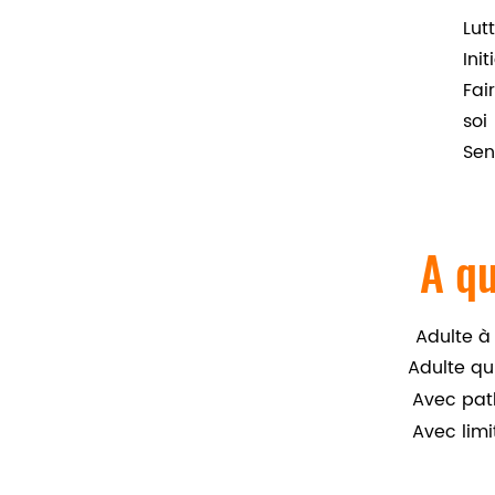
Lut
Ini
Fai
soi
Sen
A qu
Adulte à
Adulte qu
Avec pat
Avec limi