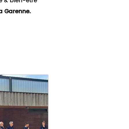
é & bien-être
 la Garenne.