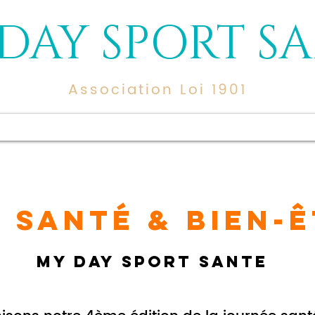
DAY SPORT S
Association Loi 1901
sommes-nous ?
Nos services
Nos projets réalisés
Devenir
 SANTÉ & BIEN-Ê
my day sport Sante